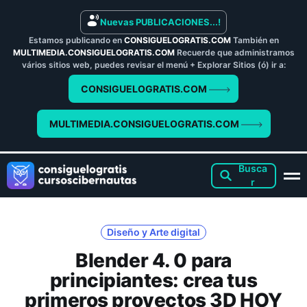
Nuevas PUBLICACIONES...!
Estamos publicando en
CONSIGUELOGRATIS.COM
También en
MULTIMEDIA.CONSIGUELOGRATIS.COM
Recuerde que administramos
vários sitios web, puedes revisar el menú + Explorar Sitios (ó) ir a:
CONSIGUELOGRATIS.COM
MULTIMEDIA.CONSIGUELOGRATIS.COM
Diseño y Arte digital
Blender 4. 0 para
principiantes: crea tus
primeros proyectos 3D HOY