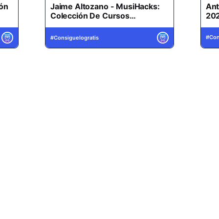
Ant
ión
Jaime Altozano - MusiHacks:
202
Colección De Cursos
Cu
Completos (ACTUALIZADO
Rec
2026)
AC