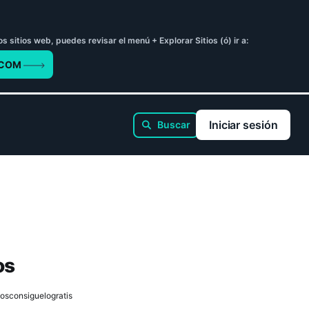
sitios web, puedes revisar el menú + Explorar Sitios (ó) ir a:
.COM
Iniciar sesión
os
osconsiguelogratis