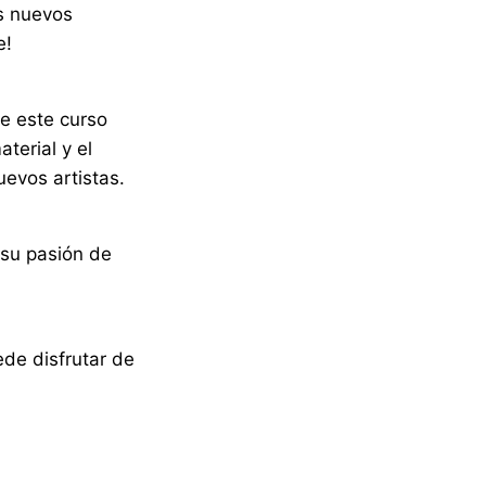
s nuevos
e!
ue este curso
terial y el
uevos artistas.
 su pasión de
ede disfrutar de