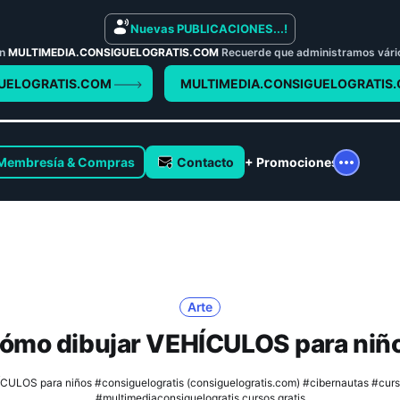
Nuevas PUBLICACIONES...!
en
MULTIMEDIA.CONSIGUELOGRATIS.COM
Recuerde que administramos vários 
UELOGRATIS.COM
MULTIMEDIA.CONSIGUELOGRATIS
Membresía & Compras
Contacto
+ Promociones
Arte
ómo dibujar VEHÍCULOS para niñ
CULOS para niños #consiguelogratis (consiguelogratis.com) #cibernautas #curs
#multimediaconsiguelogratis cursos gratis