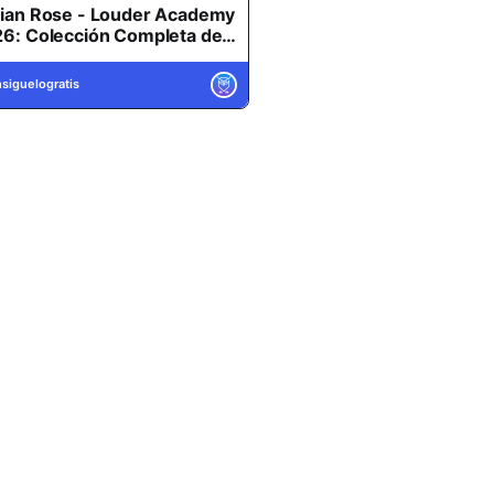
ian Rose - Louder Academy
6: Colección Completa de
rsos + IMPERIUM SOUNDS +
ursos + Librerías y Extras
TUALIZADO