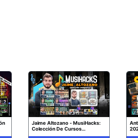
Ant
ión
Jaime Altozano - MusiHacks:
202
Colección De Cursos
Cu
Completos (ACTUALIZADO