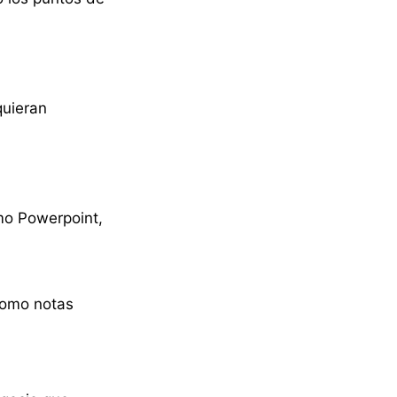
quieran
mo Powerpoint,
como notas