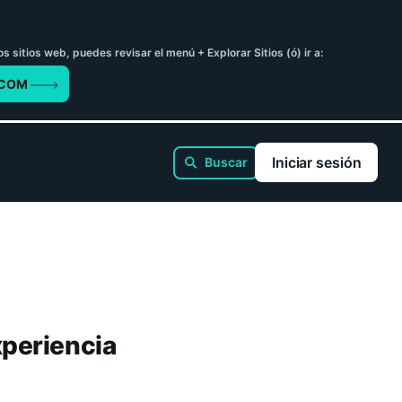
sitios web, puedes revisar el menú + Explorar Sitios (ó) ir a:
.COM
Iniciar sesión
xperiencia