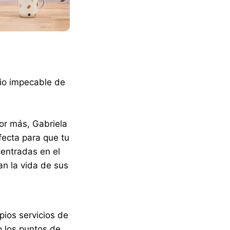
cio impecable de
por más, Gabriela
fecta para que tu
centradas en el
n la vida de sus
pios servicios de
o los puntos de