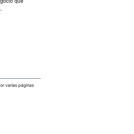
egocio que
.
or varias páginas